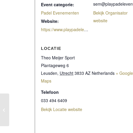
sem@playpadelevent
Event categorie:
Padel Evenementen
Bekijk Organisator
website
Website:
https://www.playpadelevents.nl/
LOCATIE
Theo Meijer Sport
Plantageweg 6
Leusden
,
Utrecht
3833 AZ
Netherlands
+ Googl
Maps
Telefoon
033 494 6409
Summer Event incl.
Bekijk Locatie website
Clinic met Spaanse
Padeltrainer!