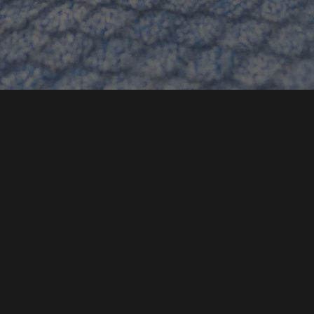
PLAY PADEL
Wij verzorgen bedrijfsuitjes die perfect zijn afgestemd
op jouw bedrijf. Ook hebben we een business club voor
ondernemende padelliefhebbers.
Padel staat centraal, maar we vullen de dag aan met
alles wat jij nodig hebt voor een onvergetelijke ervaring.